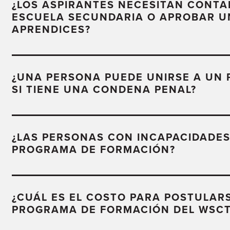
¿LOS ASPIRANTES NECESITAN CONTA
ESCUELA SECUNDARIA O APROBAR U
APRENDICES?
Para ingresar a la mayoría de los programas de formación no es 
embargo, para llegar a ser operario de máquinas, los aspirante
para llegar a ser aprendices contratados. En la actualidad, no
¿UNA PERSONA PUEDE UNIRSE A UN
formación del WSCTF.
SI TIENE UNA CONDENA PENAL?
En la mayoría de los casos, las condenas penales no harán que
condena puede privar a una persona de obtener ciertas licencia
estatales, aeropuertos o en otras industrias altamente regulada
¿LAS PERSONAS CON INCAPACIDADES
PROGRAMA DE FORMACIÓN?
Las personas con incapacidades pueden ser aprendices siempr
programa de formación.
¿CUÁL ES EL COSTO PARA POSTULARS
PROGRAMA DE FORMACIÓN DEL WSCT