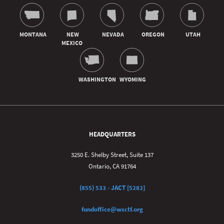
HEADQUARTERS
3250 E. Shelby Street, Suite 137
Ontario, CA 91764
(855) 533 - JACT [5282]
fundoffice@wsctf.org