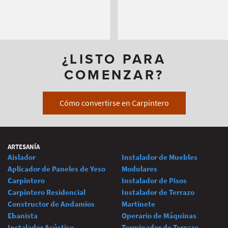
¿LISTO PARA
COMENZAR?
Cómo convertirse en Carpintero
ARTESANÍA
Aislador
Instalador de Muebles
Aplicador de Paneles de Yeso
Modulares
Carpintero
Instalador de Pisos
Carpintero Residencial
Instalador de Terrazo
Constructor de Andamios
Martinete
Ebanista
Operario de Máquinas
Instalador Acústico
Terminador de Terrazo