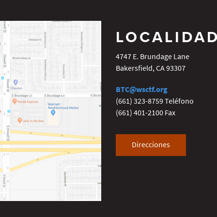
LOCALIDA
4747 E. Brundage Lane
Bakersfield
,
CA
93307
BTC@wsctf.org
(661) 323-8759
Teléfono
(661) 401-2100
Fax
Direcciones