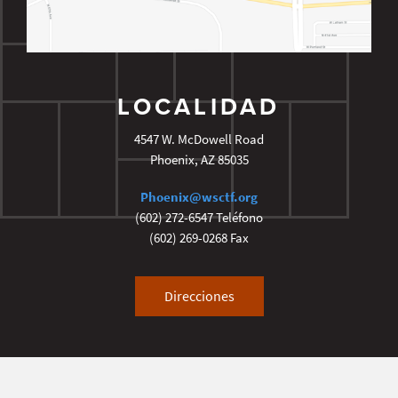
LOCALIDAD
4547 W. McDowell Road
Phoenix
,
AZ
85035
Phoenix@wsctf.org
(602) 272-6547
Teléfono
(602) 269-0268
Fax
Direcciones