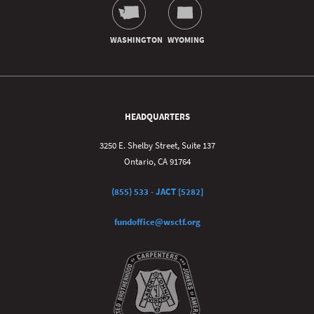
HEADQUARTERS
3250 E. Shelby Street, Suite 137
Ontario, CA 91764
(855) 533 - JACT [5282]
fundoffice@wsctf.org