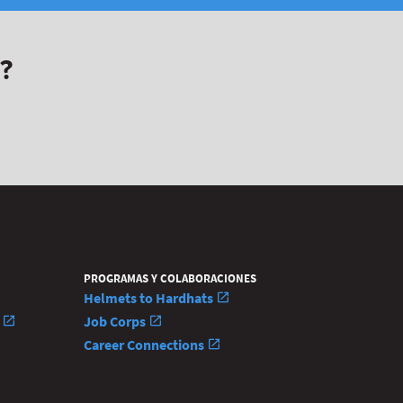
?
PROGRAMAS Y COLABORACIONES
Helmets to Hardhats
n
Job Corps
Career Connections