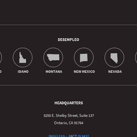
DESEMPLEO
HEADQUARTERS
3250 E. Shelby Street, Suite 137
Ontario, CA 91764
(855) 533 - JACT [5282]