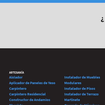
ARTESANÍA
Aislador
Instalador de Muebles
Aplicador de Paneles de Yeso
Modulares
Carpintero
Instalador de Pisos
Carpintero Residencial
Instalador de Terrazo
Constructor de Andamios
Martinete