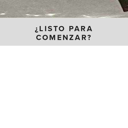
¿LISTO PARA
COMENZAR?
Cómo convertirse en Carpintero
ARTESANÍA
Aislador
Instalador de Muebles
Aplicador de Paneles de Yeso
Modulares
Carpintero
Instalador de Pisos
Carpintero Residencial
Instalador de Terrazo
Constructor de Andamios
Martinete
Ebanista
Operario de Máquinas
Instalador Acústico
Terminador de Terrazo