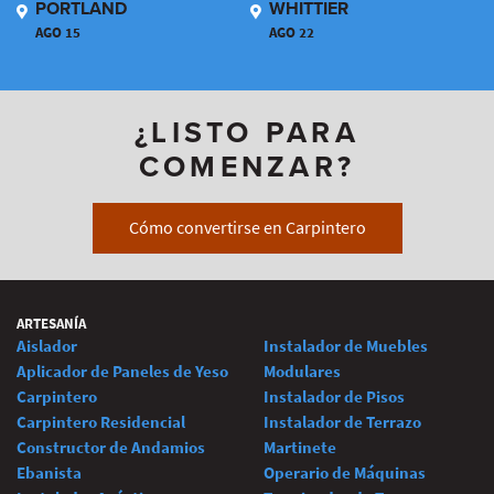
PORTLAND
WHITTIER
AGO 15
AGO 22
¿LISTO PARA
COMENZAR?
Cómo convertirse en Carpintero
ARTESANÍA
Aislador
Instalador de Muebles
Aplicador de Paneles de Yeso
Modulares
Carpintero
Instalador de Pisos
Carpintero Residencial
Instalador de Terrazo
Constructor de Andamios
Martinete
Ebanista
Operario de Máquinas