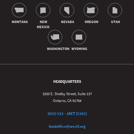
HEADQUARTERS
3250 E. Shelby Street, Suite 137
Ontario, CA 91764
(855) 533 - JACT [5282]
fundoffice@wsctf.org