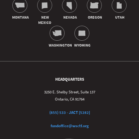
HEADQUARTERS
3250 E. Shelby Street, Suite 137
Ontario, CA 91764
(855) 533 - JACT [5282]
fundoffice@wsctf.org