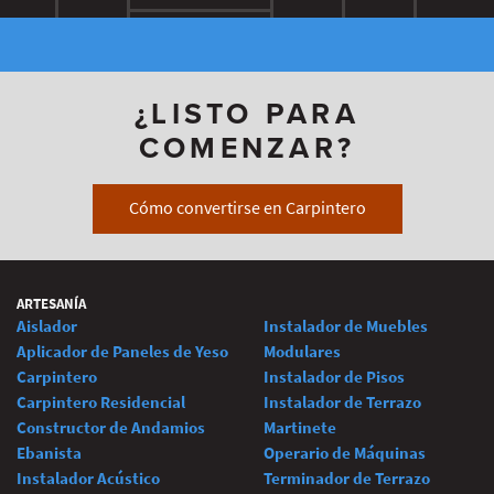
¿LISTO PARA
COMENZAR?
Cómo convertirse en Carpintero
ARTESANÍA
Aislador
Instalador de Muebles
Aplicador de Paneles de Yeso
Modulares
Carpintero
Instalador de Pisos
Carpintero Residencial
Instalador de Terrazo
Constructor de Andamios
Martinete
Ebanista
Operario de Máquinas
Instalador Acústico
Terminador de Terrazo